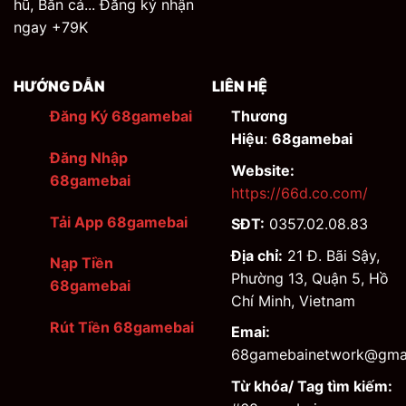
hũ, Bắn cá... Đăng ký nhận
ngay +79K
HƯỚNG DẪN
LIÊN HỆ
Đăng Ký 68gamebai
Thương
Hiệu
:
68gamebai
Đăng Nhập
Website:
68gamebai
https://66d.co.com/
Tải App 68gamebai
SĐT:
0357.02.08.83
Địa chỉ:
21 Đ. Bãi Sậy,
Nạp Tiền
Phường 13, Quận 5, Hồ
68gamebai
Chí Minh, Vietnam
Rút Tiền 68gamebai
Emai:
68gamebainetwork@gma
Từ khóa/ Tag tìm kiếm: