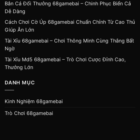
Bắn Cá Đổi Thưởng 68gamebai – Chinh Phục Biển Cả
Dễ Dàng
Cách Chơi Cờ Úp 68gamebai Chuẩn Chỉnh Từ Cao Thủ
Giúp Ăn Lớn
Tài Xỉu 68gamebai – Chơi Thông Minh Cùng Thắng Bất
Ngờ
Tài Xỉu Md5 68gamebai – Trò Chơi Cược Đỉnh Cao,
Thưởng Lớn
DANH MỤC
Kinh Nghiệm 68gamebai
Trò Chơi 68gamebai