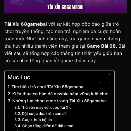
Tài Xỉu 68gamebai
với sự kết hợp độc đáo giữa trò
chơi truyền thống, tạo nên trải nghiệm cá cược hoàn
toàn mới. Nhờ tính năng này, tựa game nhanh chóng
thu hút nhiều thành viên tham gia tại
Game Bài 68
. Bài
viết sau sẽ tổng hợp các thông tin thiết yếu giúp bạn
có cái nhìn tổng quan về game thú vị này.
Mục Lục
Tìm hiểu trò chơi Tài Xỉu 68gamebai
Kiến thức cơ bản để newbie nắm vững luật chơi
Những lựa chọn cược trong Tài Xỉu 68gamebai
Thử vận may với cược Tài Xỉu
Đặt cược dựa trên con số
Cược theo bộ ba
Chọn tổng điểm để đặt cược