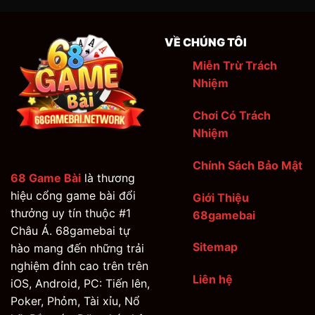
VỀ CHÚNG TÔI
Miễn Trừ Trách
Nhiệm
Chơi Có Trách
Nhiệm
Chính Sách Bảo Mật
68 Game Bài
là thương
hiệu cổng game bài đổi
Giới Thiệu
thưởng uy tín thuộc #1
68gamebai
Châu Á. 68gamebai tự
Sitemap
hào mang đến những trải
nghiệm đỉnh cao trên trên
Liên hệ
iOS, Android, PC: Tiến lên,
Poker, Phỏm, Tài xỉu, Nổ