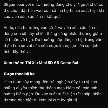
68gamebai với mức thưởng đáng chú ý. Người chơi có
thể chọn đặt tiền vào con số mà họ tin sẽ xuất hiện khi
các viên xúc xắc lăn ra kết quả.
Ví dụ, nếu tin tưởng vào số 4 và viên xúc xắc lăn ra
đúng con số này, chiến thắng cùng phần thưởng giá trị
sẽ thuộc về bạn. Dù thưởng hấp dẫn, cơ hội trúng vẫn
thấp hơn so với các cửa cược khác, tạo nên sự kịch
tính đầy thú vị.
Xem thêm:
Tài Xỉu Mini 5D 68 Game Bài
Cược theo bộ ba
Hình thức này mang đến trải nghiệm đầy thú vị cho
những ai yêu thích thử thách mạo hiểm với các tình
huống hiếm gặp. Dù xác suất xuất hiện rất thấp, phần
thưởng đặc biệt đi kèm lại cực kỳ giá trị.