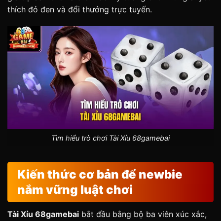
thích đỏ đen và đổi thưởng trực tuyến.
Tìm hiểu trò chơi Tài Xỉu 68gamebai
Kiến thức cơ bản để newbie
nắm vững luật chơi
Tài Xỉu 68gamebai
bắt đầu bằng bộ ba viên xúc xắc,