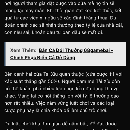
nơi người tham gia đặt cược vào cửa mà họ tin sẽ
mang lại may mắn. Khi thời gian đặt kèo kết thúc, kết
quả từ các viên xí ngầu sẽ xác định thắng thua. Dự
đoán chính xác sẽ nhận thưởng theo tỷ lệ của nhà cái,
còn nếu sai, khoản đầu tư ban đầu sẽ mất đi.
Xem Thêm:
Bắn Cá Đổi Thưởng 68gamebai –
Chinh Phục Biển Cả Dễ Dàng
Bên cạnh hai cửa Tài Xỉu quen thuộc (cửa cược 1:1 với
xác suất thắng gần 50%). Người đam mê Tài Xỉu còn
có thể khám phá nhiều lựa chọn kèo đa dạng thú vị
khác. Mang lại cơ hội thắng lớn với tỷ lệ thưởng cao
hơn rất nhiều. Việc nắm vững luật chơi và các loại
cược phụ này là chìa khóa để làm chủ trò chơi.
Dù luật chơi khá đơn giản dễ nắm bắt, để đạt được