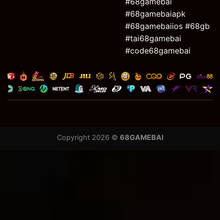
#68gamebai
#68gamebaiapk
#68gamebaiios #68gb
#tai68gamebai
#code68gamebai
Copyright 2026 ©
68GAMEBAI