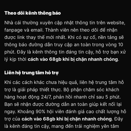
Theo dõi kênh thông báo
Nhà cái thường xuyên cập nhật thông tin trên website,
fanpage và email. Thành viên nên theo dõi để nhận
được link thay thế mới nhất. Khi có sự cố, nền tảng sẽ
thông báo đường dẫn truy cập an toàn trong vòng 10
phút. Đây là kênh thông tin đáng tin cậy, hỗ trợ bạn xử
lý kịp thời
cách vào 68gb khi bị chặn nhanh chóng
.
Liên hệ trung tâm hỗ trợ
Khi các cách khác chưa hiệu quả, liên hệ trung tâm hỗ
trợ là giải pháp thiết thực. Bộ phận chăm sóc khách
hàng hoạt động 24/7, phản hồi nhanh chỉ sau 5 phút.
Bạn sẽ nhận được đường dẫn an toàn giúp kết nối lại
ngay. Khoảng 90% hội viên đánh giá cao chất lượng hỗ
trợ của
cách vào 68gb khi bị chặn nhanh chóng
. Đây
là kênh đáng tin cậy, mang đến trải nghiệm yên tâm