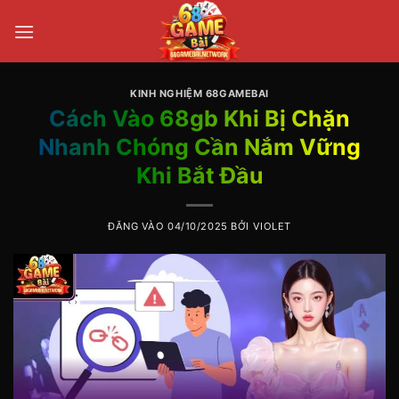
Bỏ
qua
nội
dung
KINH NGHIỆM 68GAMEBAI
Cách Vào 68gb Khi Bị Chặn
Nhanh Chóng Cần Nắm Vững
Khi Bắt Đầu
ĐĂNG VÀO
04/10/2025
BỞI
VIOLET