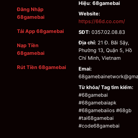
Hiệu
:
68gamebai
Đăng Nhập
Website:
68gamebai
https://66d.co.com/
Tải App 68gamebai
SĐT:
0357.02.08.83
Địa chỉ:
21 Đ. Bãi Sậy,
Nạp Tiền
Phường 13, Quận 5, Hồ
68gamebai
Chí Minh, Vietnam
Rút Tiền 68gamebai
Emai:
68gamebainetwork@gma
Từ khóa/ Tag tìm kiếm:
#68gamebai
#68gamebaiapk
#68gamebaiios #68gb
#tai68gamebai
#code68gamebai