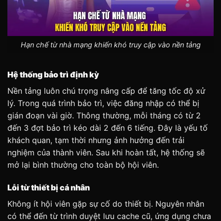
Hạn chế từ nhà mạng khiến khó truy cập vào nền tảng
Hệ thống bảo trì định kỳ
Nền tảng luôn chú trọng nâng cấp để tăng tốc độ xử
lý. Trong quá trình bảo trì, việc đăng nhập có thể bị
gián đoạn vài giờ. Thông thường, mỗi tháng có từ 2
đến 3 đợt bảo trì kéo dài 2 đến 6 tiếng. Đây là yếu tố
khách quan, tạm thời nhưng ảnh hưởng đến trải
nghiệm của thành viên. Sau khi hoàn tất, hệ thống sẽ
mở lại bình thường cho toàn bộ hội viên.
Lỗi từ thiết bị cá nhân
Không ít hội viên gặp sự cố do thiết bị. Nguyên nhân
có thể đến từ trình duyệt lưu cache cũ, ứng dụng chưa