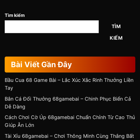
Tìm kiếm
TÌM
KIẾM
Bài Viết Gần Đây
Bầu Cua 68 Game Bài – Lắc Xúc Xắc Rinh Thưởng Liền
Tay
Bắn Cá Đổi Thưởng 68gamebai – Chinh Phục Biển Cả
Dễ Dàng
Cách Chơi Cờ Úp 68gamebai Chuẩn Chỉnh Từ Cao Thủ
Giúp Ăn Lớn
Tài Xỉu 68gamebai – Chơi Thông Minh Cùng Thắng Bất