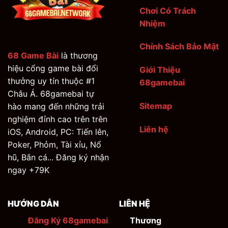
Chơi Có Trách
Nhiệm
Chính Sách Bảo Mật
68 Game Bài
là thương
hiệu cổng game bài đổi
Giới Thiệu
thưởng uy tín thuộc #1
68gamebai
Châu Á. 68gamebai tự
Sitemap
hào mang đến những trải
nghiệm đỉnh cao trên trên
Liên hệ
iOS, Android, PC: Tiến lên,
Poker, Phỏm, Tài xỉu, Nổ
hũ, Bắn cá... Đăng ký nhận
ngay +79K
HƯỚNG DẪN
LIÊN HỆ
Đăng Ký 68gamebai
Thương