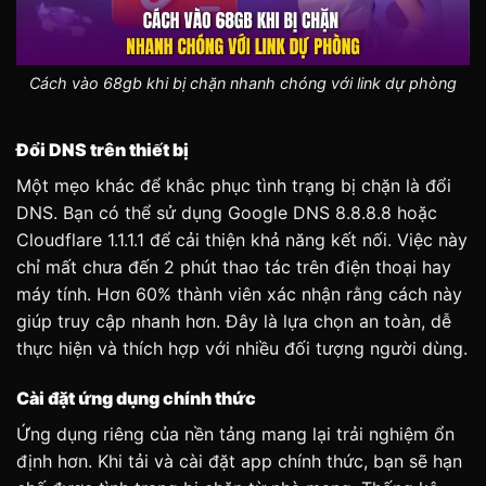
Cách vào 68gb khi bị chặn nhanh chóng với link dự phòng
Đổi DNS trên thiết bị
Một mẹo khác để khắc phục tình trạng bị chặn là đổi
DNS. Bạn có thể sử dụng Google DNS 8.8.8.8 hoặc
Cloudflare 1.1.1.1 để cải thiện khả năng kết nối. Việc này
chỉ mất chưa đến 2 phút thao tác trên điện thoại hay
máy tính. Hơn 60% thành viên xác nhận rằng cách này
giúp truy cập nhanh hơn. Đây là lựa chọn an toàn, dễ
thực hiện và thích hợp với nhiều đối tượng người dùng.
Cài đặt ứng dụng chính thức
Ứng dụng riêng của nền tảng mang lại trải nghiệm ổn
định hơn. Khi tải và cài đặt app chính thức, bạn sẽ hạn