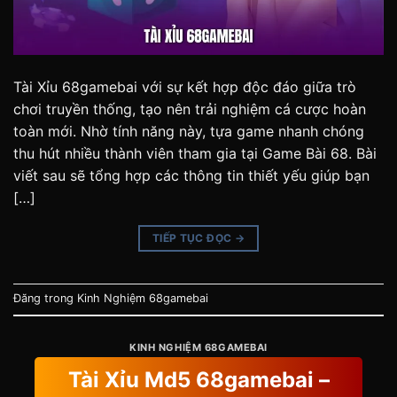
Tài Xỉu 68gamebai với sự kết hợp độc đáo giữa trò
chơi truyền thống, tạo nên trải nghiệm cá cược hoàn
toàn mới. Nhờ tính năng này, tựa game nhanh chóng
thu hút nhiều thành viên tham gia tại Game Bài 68. Bài
viết sau sẽ tổng hợp các thông tin thiết yếu giúp bạn
[…]
TIẾP TỤC ĐỌC
→
Đăng trong
Kinh Nghiệm 68gamebai
KINH NGHIỆM 68GAMEBAI
Tài Xỉu Md5 68gamebai –