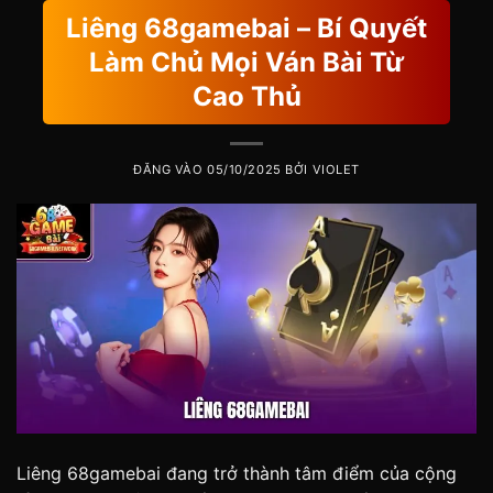
Liêng 68gamebai – Bí Quyết
Làm Chủ Mọi Ván Bài Từ
Cao Thủ
ĐĂNG VÀO
05/10/2025
BỞI
VIOLET
Liêng 68gamebai đang trở thành tâm điểm của cộng