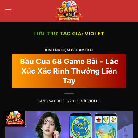
Bỏ
qua
nội
dung
LƯU TRỮ TÁC GIẢ:
VIOLET
KINH NGHIỆM 68GAMEBAI
Bầu Cua 68 Game Bài – Lắc
Xúc Xắc Rinh Thưởng Liền
Tay
ĐĂNG VÀO
05/10/2025
BỞI
VIOLET