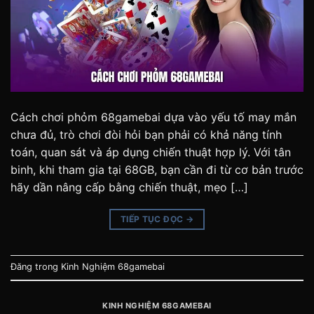
Cách chơi phỏm 68gamebai dựa vào yếu tố may mắn
chưa đủ, trò chơi đòi hỏi bạn phải có khả năng tính
toán, quan sát và áp dụng chiến thuật hợp lý. Với tân
binh, khi tham gia tại 68GB, bạn cần đi từ cơ bản trước
hãy dần nâng cấp bằng chiến thuật, mẹo […]
TIẾP TỤC ĐỌC
→
Đăng trong
Kinh Nghiệm 68gamebai
KINH NGHIỆM 68GAMEBAI