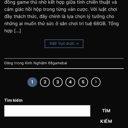
đồng game thủ nhờ kết hợp giữa tính chiến thuật và
cảm giác hồi hộp trong từng ván cược. Với luật chơi
đầy thách thức, đây chính là lựa chọn lý tưởng cho
những ai muốn thử sức ở sân chơi trí tuệ 68GB. Tổng
hợp […]
TIẾP TỤC ĐỌC
→
Đăng trong
Kinh Nghiệm 68gamebai
1
2
3
4
5
Tìm kiếm
TÌM
KIẾM