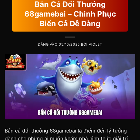
Bắn Cá Đổi Thưởng
68gamebai – Chinh Phục
Biển Cả Dễ Dàng
ĐĂNG VÀO
05/10/2025
BỞI
VIOLET
Bắn cá đổi thưởng 68gamebai là điểm đến lý tưởng
dành cho những ai muốn khám phá hình thức giải trí