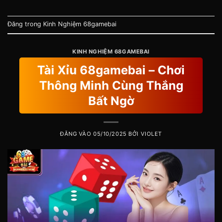
Đăng trong
Kinh Nghiệm 68gamebai
KINH NGHIỆM 68GAMEBAI
Tài Xỉu 68gamebai – Chơi
Thông Minh Cùng Thắng
Bất Ngờ
ĐĂNG VÀO
05/10/2025
BỞI
VIOLET