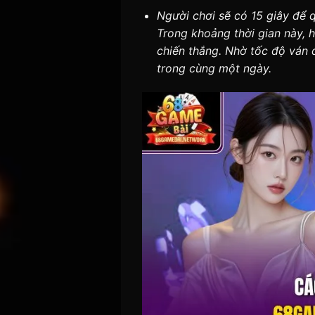
Người chơi sẽ có 15 giây để q
Trong khoảng thời gian này,
chiến thắng. Nhờ tốc độ ván 
trong cùng một ngày.