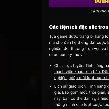
Cách chơi 
Các tiện ích đặc sắc tr
Tựa game được trang bị hàng loạ
mà cho đến hệ thống đặt cược li
nghiệm đổi thưởng trọn vẹn và h
cược cực kỳ thú vị.
Chat trực tuyến: Tính năng n
thành viên khác trên bàn. Đồn
nghiệm, giúp mỗi lượt cược t
Lịch sử giao dịch: Tính năng 
gia. Bao gồm mốc thời gian, 
này, bạn có thể đánh giá hiệu
thông minh cho lượt cược tới.