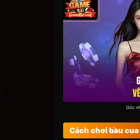
Góc nh
Cách chơi bầu cua