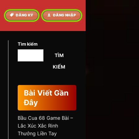
ĐĂNG KÝ
ĐĂNG NHẬP
Tìm kiếm
TÌM
KIẾM
Bài Viết Gần
Đây
Bầu Cua 68 Game Bài –
Lắc Xúc Xắc Rinh
Thưởng Liền Tay