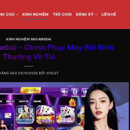
NG CHỦ
KINH NGHIỆM
TRÒ CHƠI
ĐĂNG KÝ
LIÊN HỆ
KINH NGHIỆM 68GAMEBAI
bai – Chinh Phục May Rủi Rinh
Thưởng Về Túi
ĐĂNG VÀO
05/10/2025
BỞI
VIOLET