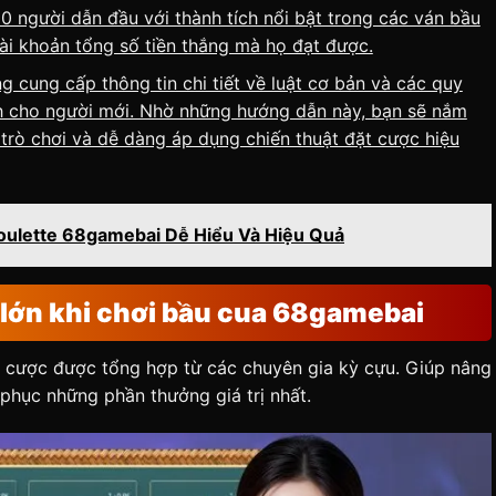
0 người dẫn đầu với thành tích nổi bật trong các ván bầu
tài khoản tổng số tiền thắng mà họ đạt được.
g cung cấp thông tin chi tiết về luật cơ bản và các quy
ch cho người mới. Nhờ những hướng dẫn này, bạn sẽ nắm
trò chơi và dễ dàng áp dụng chiến thuật đặt cược hiệu
oulette 68gamebai Dễ Hiểu Và Hiệu Quả
 lớn khi chơi bầu cua 68gamebai
cược được tổng hợp từ các chuyên gia kỳ cựu. Giúp nâng
 phục những phần thưởng giá trị nhất.